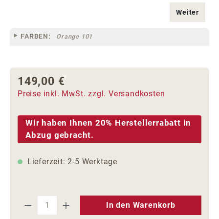
Weiter
FARBEN:
Orange 101
149,00 €
Regulärer Preis:
Preise inkl. MwSt. zzgl. Versandkosten
Wir haben Ihnen 20% Herstellerrabatt in
Abzug gebracht.
Lieferzeit: 2-5 Werktage
Produkt Anzahl: Gib den gewünschten We
In den Warenkorb