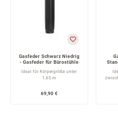
Gasfeder Schwarz Niedrig
G
- Gasfeder für Bürostühle
Stan
Ideal für Körpergröße unter
Id
1,65 m
zwisc
Regulärer Preis:
69,90 €