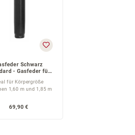
asfeder Schwarz
dard - Gasfeder für
den Bürostuhl
eal für Körpergröße
hen 1,60 m und 1,85 m
Regulärer Preis:
69,90 €