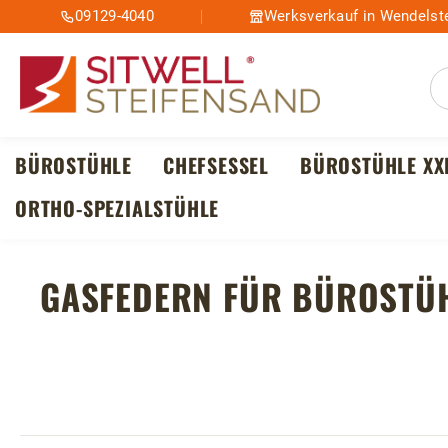
09129-4040
Werksverkauf in Wendelste
m Hauptinhalt springen
Zur Suche springen
Zur Hauptnavigation springen
BÜROSTÜHLE
CHEFSESSEL
BÜROSTÜHLE XX
ORTHO-SPEZIALSTÜHLE
GASFEDERN FÜR BÜROSTÜ