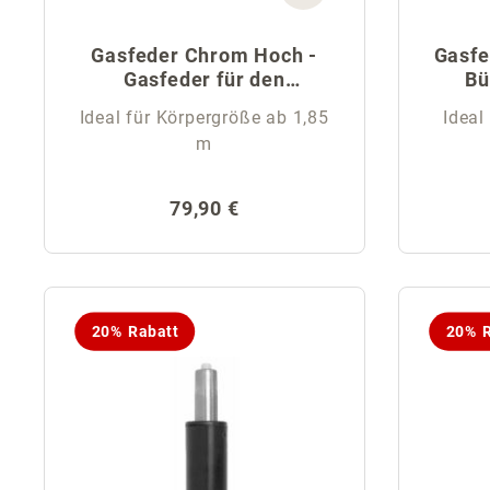
Gasfeder Chrom Hoch -
Gasfe
Gasfeder für den
Bü
Bürostuhl
Ideal für Körpergröße ab 1,85
Ideal
m
Regulärer Preis:
79,90 €
20% Rabatt
20% R