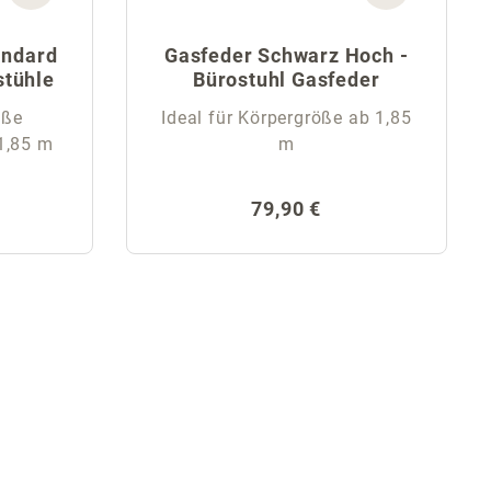
andard
Gasfeder Schwarz Hoch -
stühle
Bürostuhl Gasfeder
öße
Ideal für Körpergröße ab 1,85
1,85 m
m
Preis:
Regulärer Preis:
79,90 €