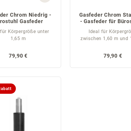
der Chrom Niedrig -
Gasfeder Chrom St
rostuhl Gasfeder
- Gasfeder für Büro
 für Körpergröße unter
Ideal für Körpergr
1,65 m
zwischen 1,60 m und 
Regulärer Preis:
Regulärer 
79,90 €
79,90 €
abatt