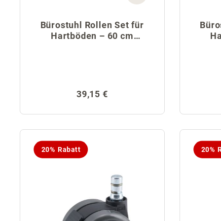
Bürostuhl Rollen Set für
Büro
Hartböden – 60 cm
Ha
Fußkreuz
Regulärer Preis:
39,15 €
20% Rabatt
20% R