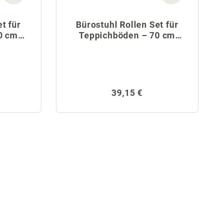
t für
Bürostuhl Rollen Set für
0 cm
Teppichböden – 70 cm
Fußkreuz
Preis:
Regulärer Preis:
39,15 €