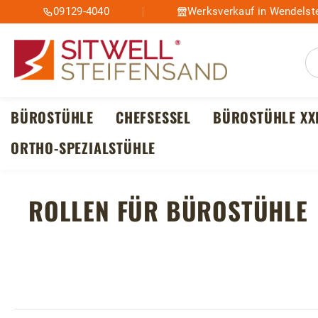
09129-4040
Werksverkauf in Wendelste
m Hauptinhalt springen
Zur Suche springen
Zur Hauptnavigation springen
BÜROSTÜHLE
CHEFSESSEL
BÜROSTÜHLE XX
ORTHO-SPEZIALSTÜHLE
ROLLEN FÜR BÜROSTÜHLE