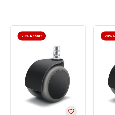
20% Rabatt
20% R