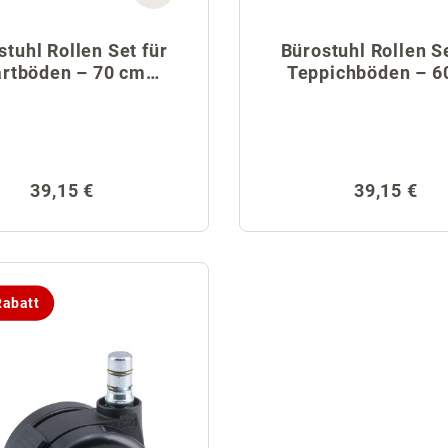
stuhl Rollen Set für
Bürostuhl Rollen Se
rtböden – 70 cm
Teppichböden – 6
Fußkreuz
Fußkreuz
Regulärer Preis:
Regulärer 
39,15 €
39,15 €
abatt