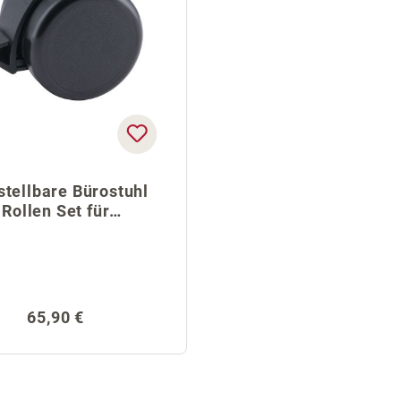
stellbare Bürostuhl
Rollen Set für
Teppichböden
Regulärer Preis:
65,90 €