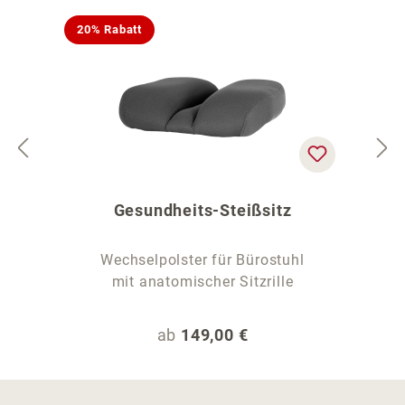
20% Rabatt
Gesundheits-Steißsitz
Wechselpolster für Bürostuhl
mit anatomischer Sitzrille
Regulärer Preis:
ab
149,00 €