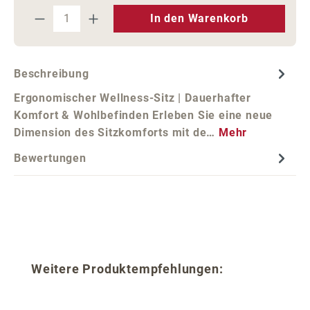
Produkt Anzahl: Gib den gewünschten We
In den Warenkorb
Beschreibung
Ergonomischer Wellness-Sitz | Dauerhafter
Komfort & Wohlbefinden Erleben Sie eine neue
Dimension des Sitzkomforts mit de…
Mehr
Bewertungen
Produktgalerie überspringen
Weitere Produktempfehlungen: