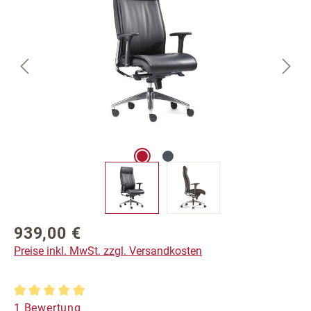
939,00 €
Regulärer Preis:
Preise inkl. MwSt. zzgl. Versandkosten
Durchschnittliche Bewertung von 5 von 5 Sternen
1 Bewertung