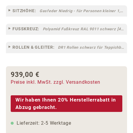
SITZHÖHE:
Gasfeder Niedrig - für Personen kleiner 1,60 m
FUSSKREUZ:
Polyamid Fußkreuz RAL 9011 schwarz [44]
ROLLEN & GLEITER:
DR1 Rollen schwarz für Teppichböden [10]
939,00 €
Regulärer Preis:
Preise inkl. MwSt. zzgl. Versandkosten
Wir haben Ihnen 20% Herstellerrabatt in
Abzug gebracht.
Lieferzeit: 2-5 Werktage