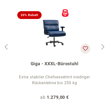
20% Rabatt
Giga - XXXL-Bürostuhl
Extra stabiler Chefsesselmit niedriger
Rückenlehne bis 250 kg
Regulärer Preis:
ab
1.279,00 €