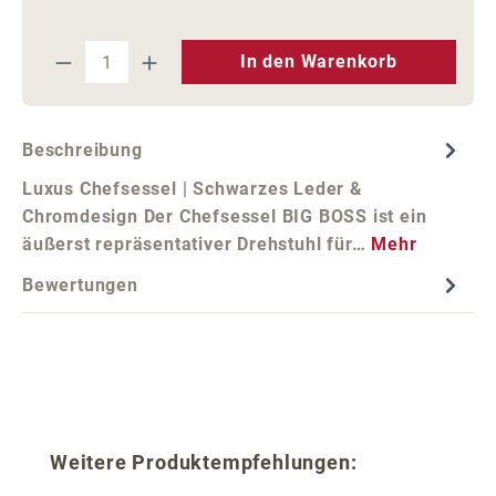
Produkt Anzahl: Gib den gewünschten We
In den Warenkorb
Beschreibung
Luxus Chefsessel | Schwarzes Leder &
Chromdesign Der Chefsessel BIG BOSS ist ein
äußerst repräsentativer Drehstuhl für…
Mehr
Bewertungen
Produktgalerie überspringen
Weitere Produktempfehlungen: