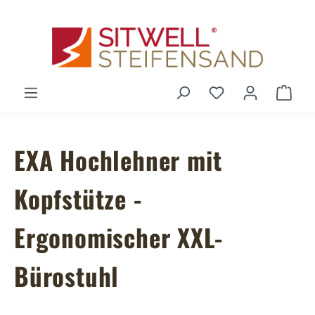
Zum Hauptinhalt springen
Du hast 0 Produ
Ware
EXA Hochlehner mit
Kopfstütze -
Ergonomischer XXL-
Bürostuhl