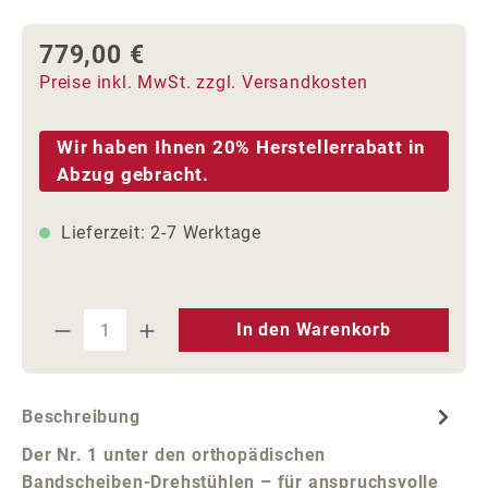
779,00 €
Regulärer Preis:
Preise inkl. MwSt. zzgl. Versandkosten
Wir haben Ihnen 20% Herstellerrabatt in
Abzug gebracht.
Lieferzeit: 2-7 Werktage
Produkt Anzahl: Gib den gewünschten We
In den Warenkorb
Beschreibung
Der Nr. 1 unter den orthopädischen
Bandscheiben-Drehstühlen – für anspruchsvolle