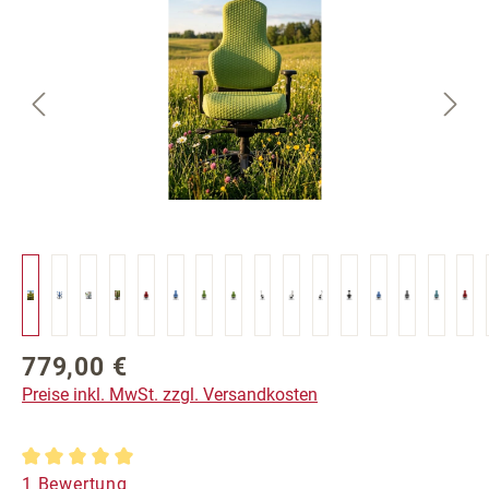
779,00 €
Regulärer Preis:
Preise inkl. MwSt. zzgl. Versandkosten
Durchschnittliche Bewertung von 5 von 5 Sternen
1 Bewertung